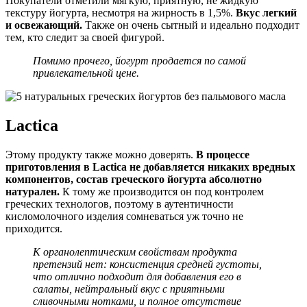
Покупатели отметили мягкую, приятную, не жидкую
текстуру йогурта, несмотря на жирность в 1,5%.
Вкус легкий
и освежающий.
Также он очень сытный и идеально подходит
тем, кто следит за своей фигурой.
Помимо прочего, йогурт продается по самой
привлекательной цене.
Lactica
Этому продукту также можно доверять.
В процессе
приготовления в Lactica не добавляется никаких вредных
компонентов, состав греческого йогурта абсолютно
натурален.
К тому же производится он под контролем
греческих технологов, поэтому в аутентичности
кисломолочного изделия сомневаться уж точно не
приходится.
К органолептическим свойствам продукта
претензий нет: консистенция средней густоты,
что отлично подходит для добавления его в
салаты, нейтральный вкус с приятными
сливочными нотками, и полное отсутствие