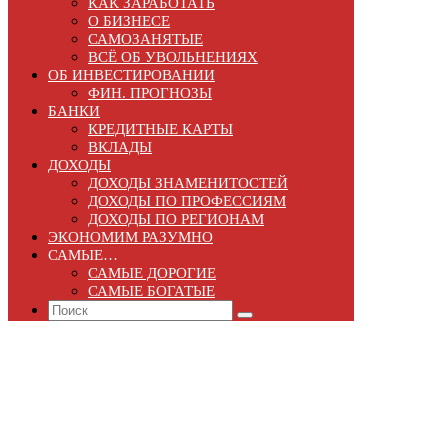
КАК ЗАРАБОТАТЬ
О БИЗНЕСЕ
САМОЗАНЯТЫЕ
ВСЁ ОБ УВОЛЬНЕНИЯХ
ОБ ИНВЕСТИРОВАНИИ
ФИН. ПРОГНОЗЫ
БАНКИ
КРЕДИТНЫЕ КАРТЫ
ВКЛАДЫ
ДОХОДЫ
ДОХОДЫ ЗНАМЕНИТОСТЕЙ
ДОХОДЫ ПО ПРОФЕССИЯМ
ДОХОДЫ ПО РЕГИОНАМ
ЭКОНОМИМ РАЗУМНО
САМЫЕ…
САМЫЕ ДОРОГИЕ
САМЫЕ БОГАТЫЕ
Search