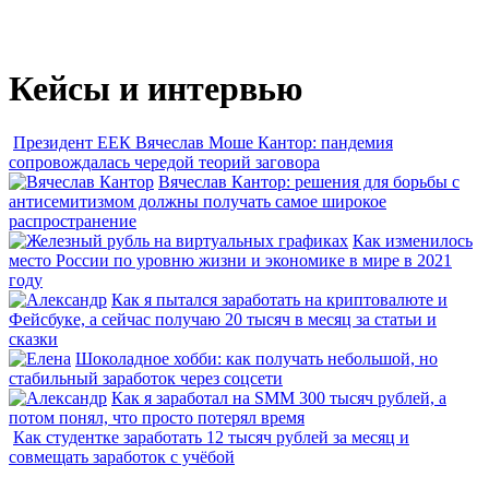
Кейсы и интервью
Президент ЕЕК Вячеслав Моше Кантор: пандемия
сопровождалась чередой теорий заговора
Вячеслав Кантор: решения для борьбы с
антисемитизмом должны получать самое широкое
распространение
Как изменилось
место России по уровню жизни и экономике в мире в 2021
году
Как я пытался заработать на криптовалюте и
Фейсбуке, а сейчас получаю 20 тысяч в месяц за статьи и
сказки
Шоколадное хобби: как получать небольшой, но
стабильный заработок через соцсети
Как я заработал на SMM 300 тысяч рублей, а
потом понял, что просто потерял время
Как студентке заработать 12 тысяч рублей за месяц и
совмещать заработок с учёбой