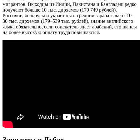
мигрантов. Выходцы из Индии, Пакистана и Бангладеш редко
получают больше 10 тыс. дирхемов (179 749 рублей).
Россияне, белорусы и украинцы в среднем зарабатывают 10–
30 тыс. дирхемов (179–539 тыс. рублей), знание английского
языка обязательно, если соискатель знает арабский, его шансы
на более высокую оплату труда повышаются.
Зарплаты в Дубае