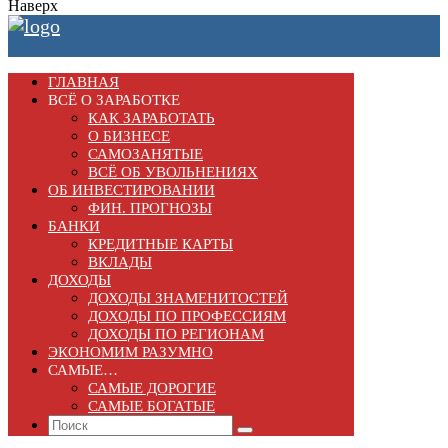
Наверх
ГЛАВНАЯ
ВСЁ О ЗАРАБОТКЕ
КАК ЗАРАБОТАТЬ
О БИЗНЕСЕ
САМОЗАНЯТЫЕ
ВСЁ ОБ УВОЛЬНЕНИЯХ
ОБ ИНВЕСТИРОВАНИИ
ФИН. ПРОГНОЗЫ
БАНКИ
КРЕДИТНЫЕ КАРТЫ
ВКЛАДЫ
ДОХОДЫ
ДОХОДЫ ЗНАМЕНИТОСТЕЙ
ДОХОДЫ ПО ПРОФЕССИЯМ
ДОХОДЫ ПО РЕГИОНАМ
ЭКОНОМИМ РАЗУМНО
САМЫЕ…
САМЫЕ ДОРОГИЕ
САМЫЕ БОГАТЫЕ
Search